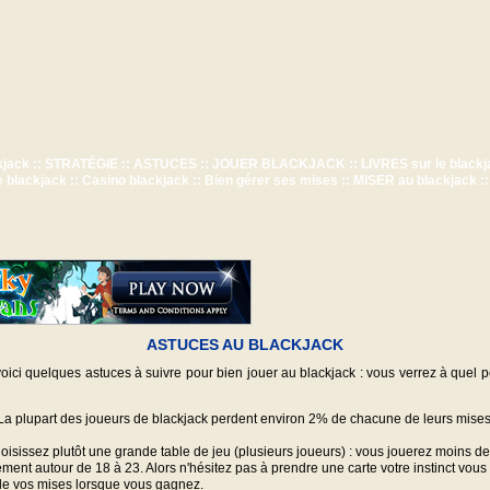
kjack
::
STRATÉGIE
::
ASTUCES
::
JOUER BLACKJACK
::
LIVRES sur le blackj
blackjack
::
Casino blackjack
::
Bien gérer ses mises
::
MISER au blackjack
:
ASTUCES AU BLACKJACK
oici quelques astuces à suivre pour bien jouer au blackjack : vous verrez à quel po
 La plupart des joueurs de blackjack perdent environ 2% de chacune de leurs mises,
oisissez plutôt une grande table de jeu (plusieurs joueurs) : vous jouerez moins de
nt autour de 18 à 23. Alors n'hésitez pas à prendre une carte votre instinct vous l
e vos mises lorsque vous gagnez.