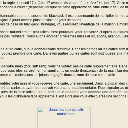
t la règle du « soft 17 » (faire 17 avec un As valant 11; ex : As+2+4 font 17). Cette 
endance à crever (dépasser) lorsque sa carte apparente se situe entre 2 et 6, de mê
isonnable pour une session de blackjack, il est recommandé de multiplier le mont
jack à jouer avec le plus possible de jeux de cartes.
gles de base du blackjack (stratégie), vous réduirez l'avantage de la maison à moi
îssent naturellement peu utiles; c'est pourquoi vous trouverez ci-après quelques
re peu familiers. Nous allons aborder différentes mises et situations, allant du Qu
e autre carte, que le donneur vous distribue. Dans les parties où les cartes sont d
oulez prendre une carte. Dans les parties où les cartes sont distribuées à la main
is.
) de votre main (total suffisant); vous ne voulez pas de carte supplémentaire. Dans 
que vous êtes servi(e), en lui signifiant d'un geste (horizontal) de la main (au-de
de poser vos cartes sous les jetons engagés dans la zone de mise sur la table.
oublez votre mise et vous recevez une carte, une seulement. Dans la plupart des c
ières cartes et avant de recevoir votre carte supplémentaire. Pour signaler au d
on près de la mise initiale sur la partie et le donneur vous donnera une dernière car
ain, il les distribuera face apparente. C'est alors que vous effectuerez une seconde