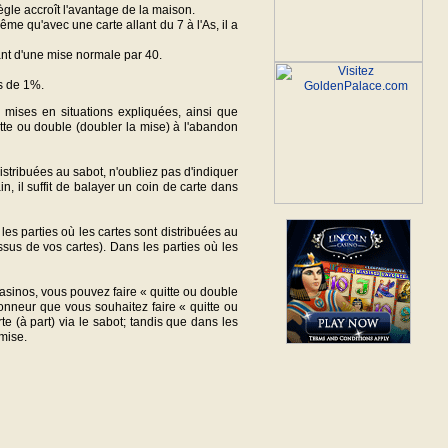
règle accroît l'avantage de la maison.
me qu'avec une carte allant du 7 à l'As, il a
ant d'une mise normale par 40.
ns de 1%.
 mises en situations expliquées, ainsi que
itte ou double (doubler la mise) à l'abandon
istribuées au sabot, n'oubliez pas d'indiquer
, il suffit de balayer un coin de carte dans
les parties où les cartes sont distribuées au
ssus de vos cartes). Dans les parties où les
asinos, vous pouvez faire « quitte ou double
onneur que vous souhaitez faire « quitte ou
te (à part) via le sabot; tandis que dans les
 mise.